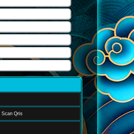
, Scan Qris