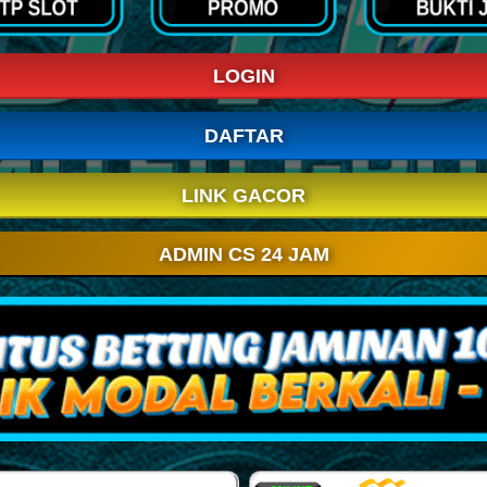
LOGIN
DAFTAR
LINK GACOR
ADMIN CS 24 JAM